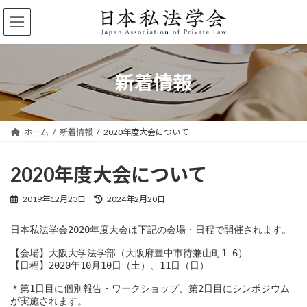
コ
ナ
ン
ビ
テ
ゲ
ン
ー
ツ
シ
へ
ョ
新着情報
ス
ン
キ
に
ッ
移
プ
動
ホーム
新着情報
2020年度大会について
2020年度大会について
最
2019年12月23日
2024年2月20日
終
更
日本私法学会2020年度大会は下記の会場・日程で開催されます。

新
日
【会場】大阪大学法学部（大阪府豊中市待兼山町1-6）

時
【日程】2020年10月10日（土）、11日（日）

:
＊第1日目に個別報告・ワークショップ、第2日目にシンポジウム
が実施されます。
