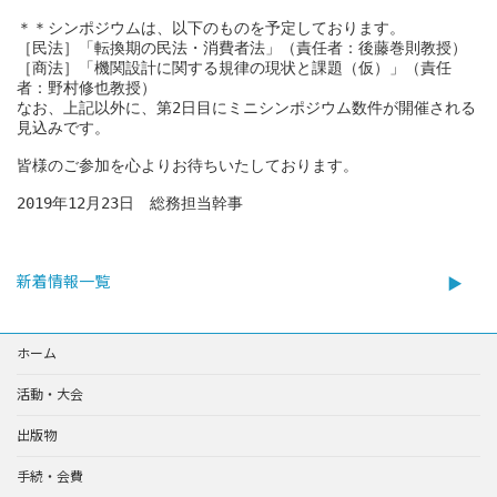
＊＊シンポジウムは、以下のものを予定しております。

［民法］「転換期の民法・消費者法」（責任者：後藤巻則教授）

［商法］「機関設計に関する規律の現状と課題（仮）」（責任
者：野村修也教授）

なお、上記以外に、第2日目にミニシンポジウム数件が開催される
見込みです。 

皆様のご参加を心よりお待ちいたしております。

2019年12月23日　総務担当幹事
新着情報一覧
ホーム
活動・大会
出版物
手続・会費