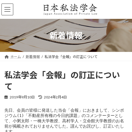
コ
ナ
ン
ビ
テ
ゲ
ン
ー
ツ
シ
へ
ョ
新着情報
ス
ン
キ
に
ッ
移
プ
動
ホーム
新着情報
私法学会「会報」の訂正について
私法学会「会報」の訂正につい
て
最
2019年9月10日
2024年2月4日
終
更
先日、会員の皆様に発送した当会「会報」におきまして、シンポ
新
ジウム(1)「不動産所有権の今日的課題」のコメンテーターとし
日
て、小粥太郎・一橋大学教授、高村学人・立命館大学教授のお名
時
前が掲載されておりませんでした。謹んでお詫びし、訂正いたし
:
ます。
