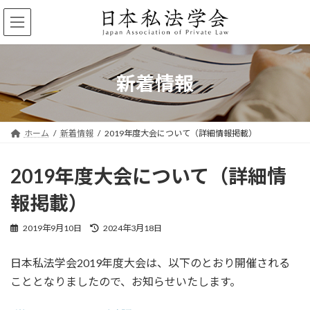
コ
ナ
ン
ビ
テ
ゲ
ン
ー
ツ
シ
へ
ョ
新着情報
ス
ン
キ
に
ッ
移
プ
動
ホーム
新着情報
2019年度大会について（詳細情報掲載）
2019年度大会について（詳細情
報掲載）
最
2019年9月10日
2024年3月18日
終
更
日本私法学会2019年度大会は、以下のとおり開催される
新
日
こととなりましたので、お知らせいたします。
時
: