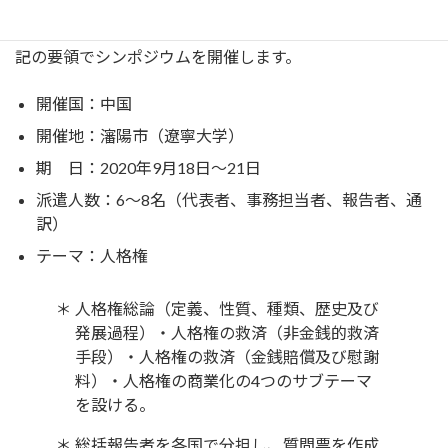
国・民法学研究会、台湾・民法研究基金会と共同で、毎
:
年、国際シンポジウムを開催しております。来年は概ね下
記の要領でシンポジウムを開催します。
開催国：中国
開催地：瀋陽市（遼寧大学）
期 日：2020年9月18日～21日
派遣人数：6～8名（代表者、事務担当者、報告者、通
訳）
テーマ：人格権
＊
人格権総論（定義、性質、種類、歴史及び
発展過程）・人格権の救済（非金銭的救済
手段）・人格権の救済（金銭賠償及び慰謝
料）・人格権の商業化の4つのサブテーマ
を設ける。
＊
総括報告者を各国で分担し、質問票を作成