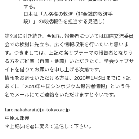
する。
日本は「人格権の救済（非金銭的救済手
段）」の総括報告を担当する見通し）
第9回に引き続き、今回も､報告者については国際交流委員
会での検討に先立ち、広く情報収集を行いたいと思いま
す。つきましては、上記の各サブテーマの報告者となりう
る方をご推薦（自薦・他薦）いただきたく、学会ウェブサ
イトを借りてお願いを申し上げる次第です。
情報をお寄せいただける方は、2020年1月5日までに下記
あてに「2020年中国シンポジウム報告者情報」という件
名でメールにてご連絡をいただけますと幸いです。
taro.nakahara(a)j.u-tokyo.ac.jp
中原太郎宛
＊上記(a)を@に変えて送信して下さい。