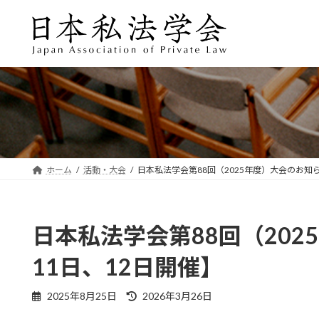
コ
ナ
ン
ビ
テ
ゲ
ン
ー
ツ
シ
へ
ョ
ス
ン
キ
に
ッ
移
プ
動
ホーム
活動・大会
日本私法学会第88回（2025年度）大会のお知ら
日本私法学会第88回（202
11日、12日開催】
最
2025年8月25日
2026年3月26日
終