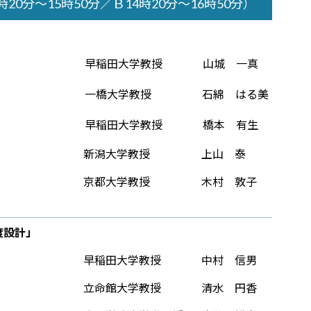
0分～15時50分／Ｂ14時20分〜16時50分）
早稲田大学教授
山城 一真
一橋大学教授
石綿 はる美
早稲田大学教授
橋本 有生
新潟大学教授
上山 泰
京都大学教授
木村 敦子
度設計」
早稲田大学教授
中村 信男
立命館大学教授
清水 円香