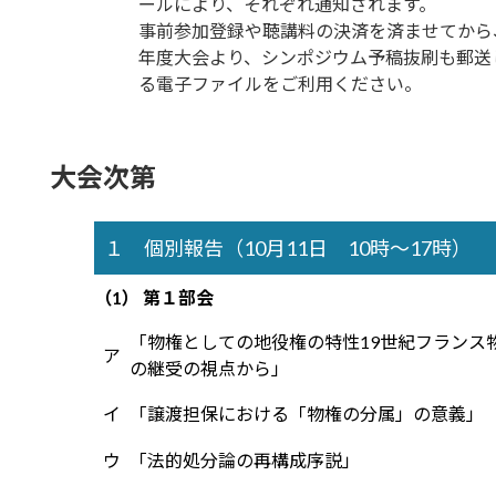
ールにより、それぞれ通知されます。
事前参加登録や聴講料の決済を済ませてから
年度大会より、シンポジウム予稿抜刷も郵送
る電子ファイルをご利用ください。
大会次第
１ 個別報告（10月11日 10時～17時）
（1） 第１部会
「物権としての地役権の特性――19世紀フラン
ア
の継受の視点から――」
イ
「譲渡担保における「物権の分属」の意義」
ウ
「法的処分論の再構成序説」