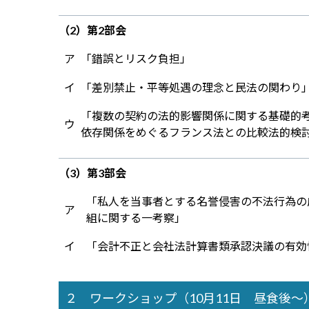
（2）
第2部会
ア
「錯誤とリスク負担」
イ
「差別禁止・平等処遇の理念と民法の関わり
「複数の契約の法的影響関係に関する基礎的考察
ウ
依存関係をめぐるフランス法との比較法的検討を
（3）
第3部会
「私人を当事者とする名誉侵害の不法行為の
ア
組に関する一考察」
イ
「会計不正と会社法――計算書類承認決議の有効性
２ ワークショップ（10月11日 昼食後～