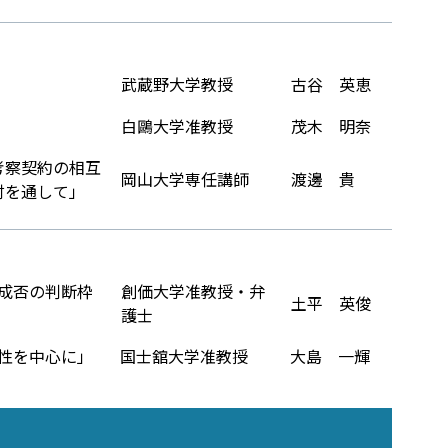
武蔵野大学教授
古谷 英恵
」
白鷗大学准教授
茂木 明奈
――契約の相互
岡山大学専任講師
渡邊 貴
通して――」
成否の判断枠
創価大学准教授・弁
土平 英俊
護士
を中心に――」
国士舘大学准教授
大島 一輝
）