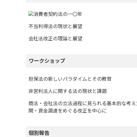
日
時
:
消費者契約法の一〇年
不当利得法の現状と展望
会社法改正の理論と展望
ワークショップ
担保法の新しいパラダイムとその教育
非営利法人に関する法の現状と課題
商法・会社法の立法過程に見られる基本的な考え方の
関・資金調達をめぐる改正を中心に
個別報告