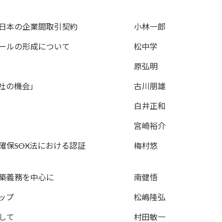
日本の企業間取引契約
小林一郎
ールの形成について
松中学
原弘明
社の機会」
古川朋雄
白井正和
宮崎裕介
――SOX法における認証
梅村悠
構築義務を中心に
南健悟
ップ
松嶋隆弘
して
村田敏一