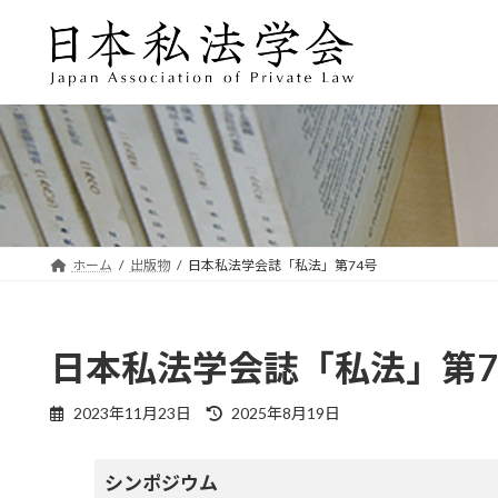
コ
ナ
ン
ビ
テ
ゲ
ン
ー
ツ
シ
へ
ョ
ス
ン
キ
に
ッ
移
プ
動
ホーム
出版物
日本私法学会誌「私法」第74号
日本私法学会誌「私法」第7
最
2023年11月23日
2025年8月19日
終
更
新
シンポジウム