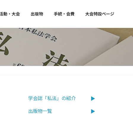
活動・大会
出版物
手続・会費
大会特設ページ
学会誌「私法」の紹介
出版物一覧