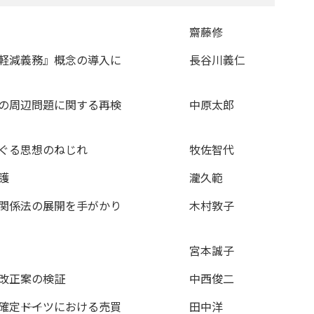
齋藤修
害軽減義務』概念の導入に
長谷川義仁
その周辺問題に関する再検
中原太郎
めぐる思想のねじれ
牧佐智代
護
瀧久範
子関係法の展開を手がかり
木村敦子
宮本誠子
法改正案の検証
中西俊二
定――ドイツにおける売買
田中洋