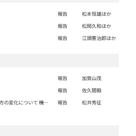
報告
松本恒雄ほか
報告
松岡久和ほか
報告
江頭憲治郎ほか
報告
加賀山茂
報告
佐久間毅
変化について ――機
報告
松井秀征