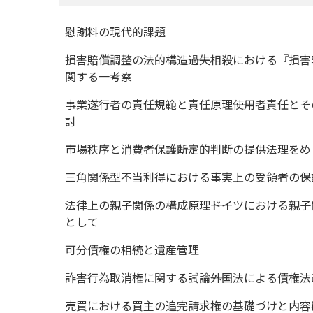
慰謝料の現代的課題
損害賠償調整の法的構造――過失相殺における『損
関する一考察
事業遂行者の責任規範と責任原理――使用者責任と
討
市場秩序と消費者保護――断定的判断の提供法理を
三角関係型不当利得における事実上の受領者の保
法律上の親子関係の構成原理――ドイツにおける親
として
可分債権の相続と遺産管理
詐害行為取消権に関する試論――外国法による債権
売買における買主の追完請求権の基礎づけと内容確