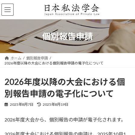
コ
ナ
ン
ビ
テ
ゲ
ン
ー
ツ
シ
へ
ョ
個別報告申請
ス
ン
キ
に
ッ
移
プ
動
ホーム
個別報告申請
2026年度以降の大会における個別報告申請の電子化について
2026年度以降の大会における個
別報告申請の電子化について
最
2025年8月7日
2025年8月19日
終
更
2026年度大会から、個別報告の申請が電子化されます。
新
日
時
2026年度大会における個別報告の申請は、2025年10月1