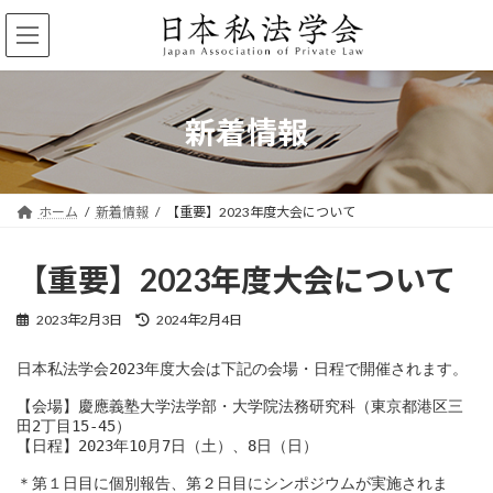
コ
ナ
ン
ビ
テ
ゲ
ン
ー
ツ
シ
へ
ョ
新着情報
ス
ン
キ
に
ッ
移
プ
動
ホーム
新着情報
【重要】2023年度大会について
【重要】2023年度大会について
最
2023年2月3日
2024年2月4日
終
更
日本私法学会2023年度大会は下記の会場・日程で開催されます。

新
日
【会場】慶應義塾大学法学部・大学院法務研究科（東京都港区三
時
田2丁目15-45）

:
【日程】2023年10月7日（土）、8日（日）

＊第１日目に個別報告、第２日目にシンポジウムが実施されま