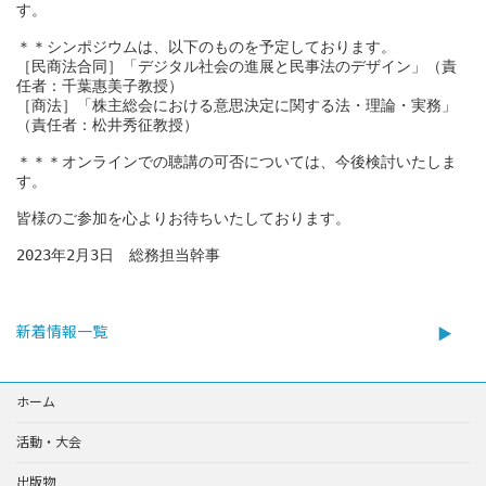
す。

＊＊シンポジウムは、以下のものを予定しております。

［民商法合同］「デジタル社会の進展と民事法のデザイン」（責
任者：千葉惠美子教授）

［商法］「株主総会における意思決定に関する法・理論・実務」
（責任者：松井秀征教授）

＊＊＊オンラインでの聴講の可否については、今後検討いたしま
す。

皆様のご参加を心よりお待ちいたしております。

2023年2月3日　総務担当幹事
新着情報一覧
ホーム
活動・大会
出版物