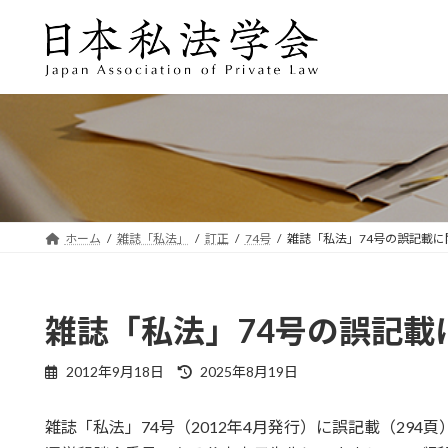
コ
ナ
ン
ビ
テ
ゲ
ン
ー
ツ
シ
へ
ョ
ス
ン
キ
に
ッ
移
プ
動
ホーム
雑誌「私法」
訂正
74号
雑誌「私法」74号の誤記載に
雑誌「私法」74号の誤記載
最
2012年9月18日
2025年8月19日
終
更
雑誌「私法」74号（2012年4月発行）に誤記載（294
新