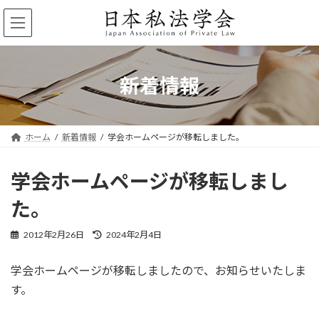
コ
ナ
ン
ビ
テ
ゲ
ン
ー
ツ
シ
へ
ョ
新着情報
ス
ン
キ
に
ッ
移
プ
動
ホーム
新着情報
学会ホームページが移転しました。
学会ホームページが移転しまし
た。
最
2012年2月26日
2024年2月4日
終
更
学会ホームページが移転しましたので、お知らせいたしま
新
日
す。
時
: