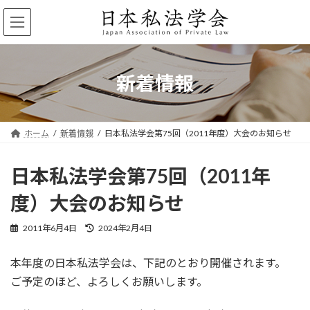
コ
ナ
ン
ビ
テ
ゲ
ン
ー
ツ
シ
へ
ョ
新着情報
ス
ン
キ
に
ッ
移
プ
動
ホーム
新着情報
日本私法学会第75回（2011年度）大会のお知らせ
日本私法学会第75回（2011年
度）大会のお知らせ
最
2011年6月4日
2024年2月4日
終
更
本年度の日本私法学会は、下記のとおり開催されます。
新
日
ご予定のほど、よろしくお願いします。
時
: