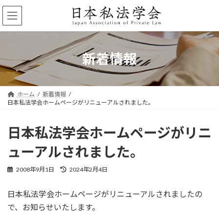
コ
ナ
ン
ビ
テ
ゲ
ン
ー
ツ
シ
へ
ョ
新着情報
ス
ン
キ
に
ッ
移
プ
動
ホーム
新着情報
日本私法学会ホームページがリニューアルされました。
日本私法学会ホームページがリニ
ューアルされました。
最
2008年9月1日
2024年2月4日
終
更
日本私法学会ホームページがリニューアルされましたの
新
日
で、お知らせいたします。
時