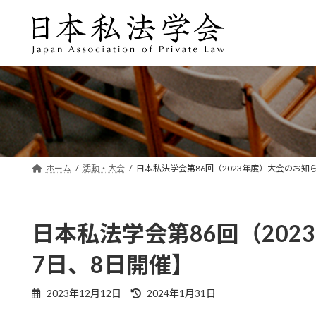
コ
ナ
ン
ビ
テ
ゲ
ン
ー
ツ
シ
へ
ョ
ス
ン
キ
に
ッ
移
プ
動
ホーム
活動・大会
日本私法学会第86回（2023年度）大会のお知
日本私法学会第86回（202
7日、8日開催】
最
2023年12月12日
2024年1月31日
終