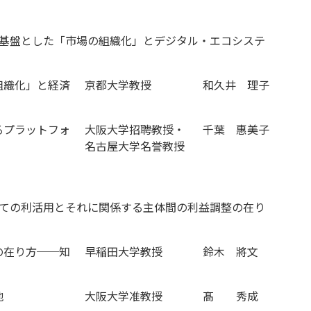
有基盤とした「市場の組織化」とデジタル・エコシステ
組織化」と経済
京都大学教授
和久井 理子
るプラットフォ
大阪大学招聘教授・
千葉 惠美子
名古屋大学名誉教授
しての利活用とそれに関係する主体間の利益調整の在り
の在り方──知
早稲田大学教授
鈴木 將文
地
大阪大学准教授
髙 秀成