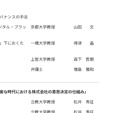
バナンスの手法
ジタル・プラッ
京都大学教授
山田 文
配」下におくた
一橋大学教授
得津 晶
上智大学教授
森下 哲朗
弁護士
増島 雅和
確実な時代における株式会社の意思決定の仕組み」
立教大学教授
松井 秀征
立教大学教授
松井 秀征