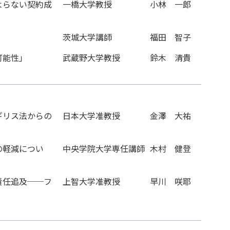
よらない契約成
一橋大学教授
小林 一郎
茨城大学講師
福田 智子
可能性」
武蔵野大学教授
鈴木 清貴
ギリス法からの
日本大学准教授
金澤 大祐
の軽減につい
中央学院大学専任講師
木村 健登
責任追及──フ
上智大学准教授
早川 咲耶