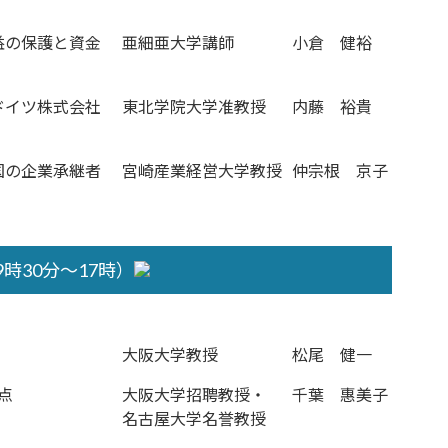
益の保護と資金
亜細亜大学講師
小倉 健裕
ドイツ株式会社
東北学院大学准教授
内藤 裕貴
国の企業承継者
宮崎産業経営大学教授
仲宗根 京子
時30分～17時）
大阪大学教授
松尾 健一
点
大阪大学招聘教授・
千葉 惠美子
名古屋大学名誉教授