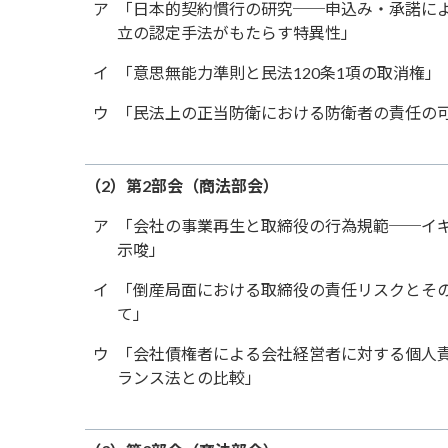
ア
「日本的契約慣行の研究──申込み・承諾に
立の認定手法がもたらす特異性」
イ
「意思無能力準則と民法120条1項の取消権」
ウ
「民法上の正当防衛における防衛者の責任の
（2）第2部会（商法部会）
ア
「会社の事業再生と取締役の行為規範──イ
示唆」
イ
「倒産局面における取締役の責任リスクとそ
て」
ウ
「会社債権者による会社経営者に対する個人
ランス法との比較」