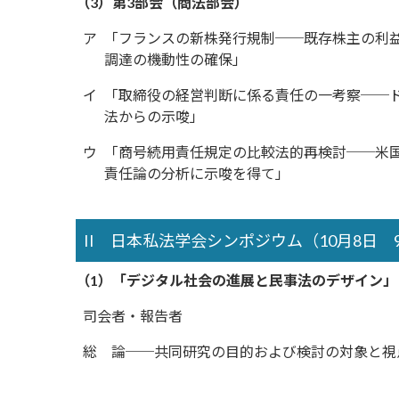
（3）第3部会（商法部会）
ア
「フランスの新株発行規制──既存株主の利
調達の機動性の確保」
イ
「取締役の経営判断に係る責任の一考察──
法からの示唆」
ウ
「商号続用責任規定の比較法的再検討──米
責任論の分析に示唆を得て」
II 日本私法学会シンポジウム（10月8日 9
（1）「デジタル社会の進展と民事法のデザイン」
司会者・報告者
総 論──共同研究の目的および検討の対象と視