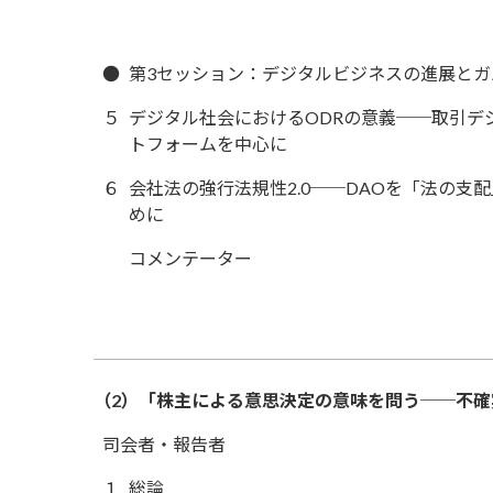
●
第3セッション：デジタルビジネスの進展とガ
５
デジタル社会におけるODRの意義──取引デ
トフォームを中心に
６
会社法の強行法規性2.0──DAOを「法の支
めに
コメンテーター
（2）「株主による意思決定の意味を問う──不
司会者・報告者
１
総論