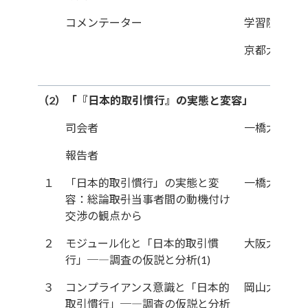
コメンテーター
学習院大学
京都大学教
（2）「『日本的取引慣行』の実態と変容」
司会者
一橋大学教
報告者
１
「日本的取引慣行」の実態と変
一橋大学教
容：総論――取引当事者間の動機付け
交渉の観点から
２
モジュール化と「日本的取引慣
大阪大学准
行」─―調査の仮説と分析(1)
３
コンプライアンス意識と「日本的
岡山大学教
取引慣行」─―調査の仮説と分析