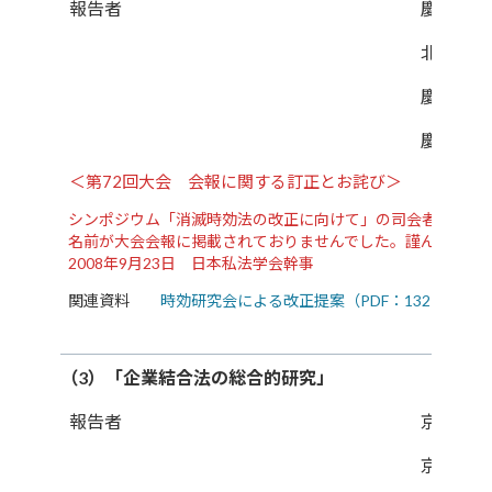
報告者
慶應義塾
北海道大
慶應義塾
慶應義塾
＜第72回大会 会報に関する訂正とお詫び＞
シンポジウム「消滅時効法の改正に向けて」の司会者として
名前が大会会報に掲載されておりませんでした。謹んでお
2008年9月23日 日本私法学会幹事
関連資料
時効研究会による改正提案（PDF：132KB）
（3）「企業結合法の総合的研究」
報告者
京都大学
京都大学