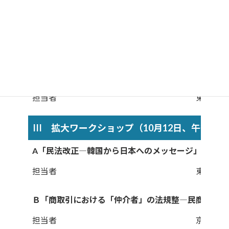
I 研究報告（10月12日、午前10時30分～午後
II ワークショップ （10月12日、昼食後～）
「お前のものは俺のもの――優先権付与の理論構造」
担当者
東北大学
III 拡大ワークショップ（10月12日、午後12時
A「民法改正―韓国から日本へのメッセージ」
担当者
東京大学
Ｂ「商取引における「仲介者」の法規整―民商法再編
担当者
京都大学