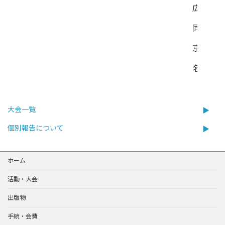
広島大学
同志社大
京都大学
名古屋大
大会一覧
個別報告について
ホーム
活動・大会
出版物
手続・会費