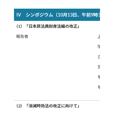
IV シンポジウム（10月13日、午前9時30分～
（1）「日本民法典財産法編の改正」
報告者
上智大学
学習院大
立教大学
京都大学
早稲田大
早稲田大
（2）「消滅時効法の改正に向けて」